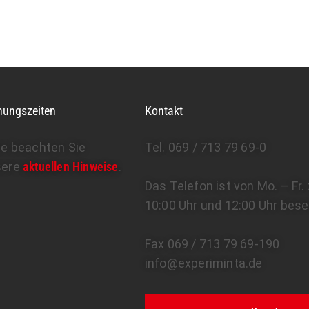
nungszeiten
Kontakt
te beachten Sie
Tel. 069 / 713 79 69-0
sere
aktuellen Hinweise
.
Das Telefon ist von Mo. – Fr
10:00 Uhr und 12:00 Uhr bese
Fax 069 / 713 79 69-190
info@experiminta.de