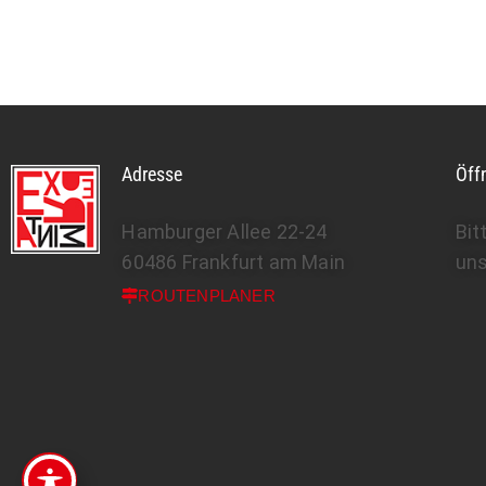
Adresse
Öff
Hamburger Allee 22-24
Bit
60486 Frankfurt am Main
un
ROUTENPLANER