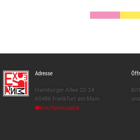
Adresse
Öff
Hamburger Allee 22-24
Bit
60486 Frankfurt am Main
un
ROUTENPLANER