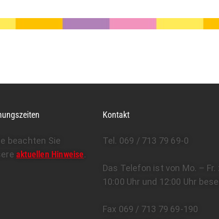
nungszeiten
Kontakt
te beachten Sie
Tel. 069 / 713 79 69-0
sere
aktuellen Hinweise
.
Das Telefon ist von Mo. – Fr
10:00 Uhr und 12:00 Uhr bese
Fax 069 / 713 79 69-190