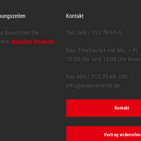
nungszeiten
Kontakt
te beachten Sie
Tel. 069 / 713 79 69-0
sere
aktuellen Hinweise
.
Das Telefon ist von Mo. – Fr
10:00 Uhr und 12:00 Uhr bese
Fax 069 / 713 79 69-190
info@experiminta.de
Kontakt
Vertrag widerrufen