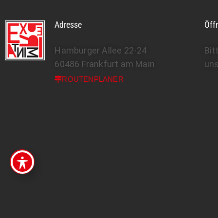
Adresse
Öff
Hamburger Allee 22-24
Bit
60486 Frankfurt am Main
un
ROUTENPLANER