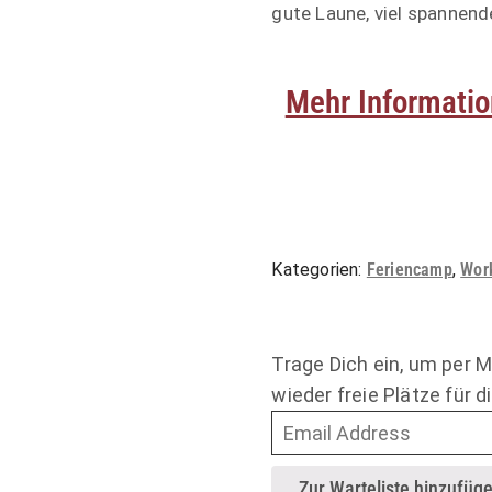
gute Laune, viel spannend
Mehr Informatio
Kategorien:
Feriencamp
,
Wor
Trage Dich ein, um per M
wieder freie Plätze für d
Enter
your
email
Zur Warteliste hinzufüg