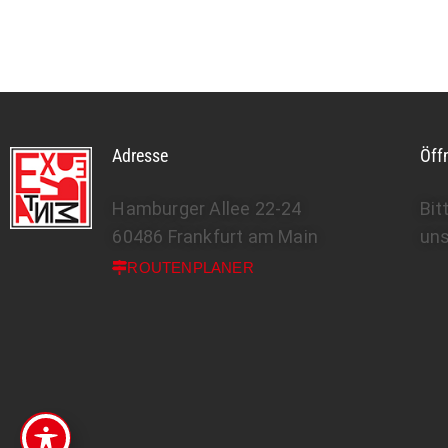
Adresse
Öff
Hamburger Allee 22-24
Bit
60486 Frankfurt am Main
un
ROUTENPLANER